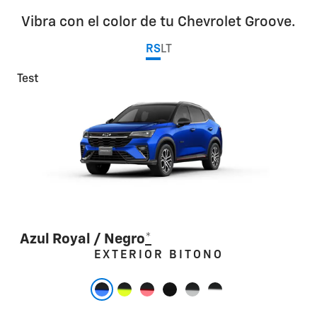
Vibra con el color de tu Chevrolet Groove.
RS
LT
Test
Azul Royal / Negro
*
Test
Test
Test
Test
Test
EXTERIOR BITONO