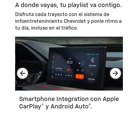
A donde vayas, tu playlist va contigo.
Disfruta cada trayecto con el sistema de
infoentretenimiento Chevrolet y ponle ritmo a
tu día, incluso en el tráfico.
pple
Clúster configurable de 7".
3 p