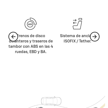
2
Frenos de disco
Sistema de anclaje
C
tor,
delanteros y traseros de
ISOFIX / Tether.
co
ipo
tambor con ABS en las 4
ruedas, EBD y BA.