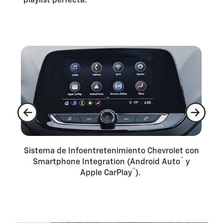
playlist perfecta.
de
Sistema de Infoentretenimiento Chevrolet con
Te
™
et
Smartphone Integration (Android Auto
y
t
™
Apple CarPlay
).