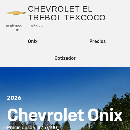
Onix
Precios
Cotizador
2026
Chevrolet Onix
Precio desde: $257,100
*